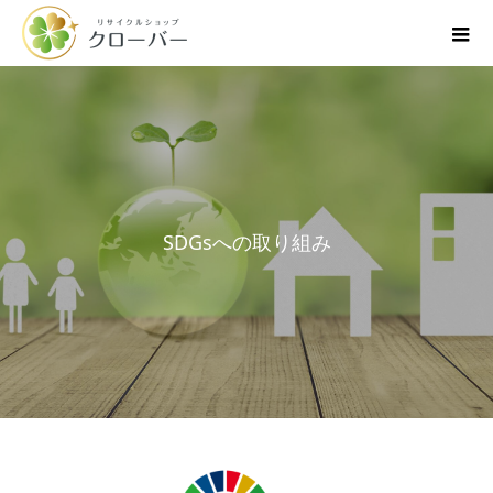
S
D
G
s
へ
の
取
り
組
み