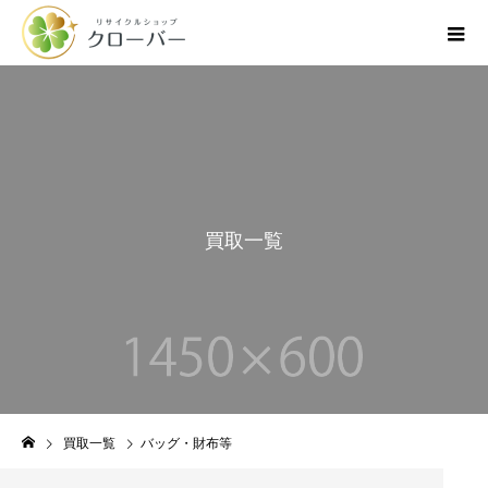
買
取
一
覧
買取一覧
バッグ・財布等